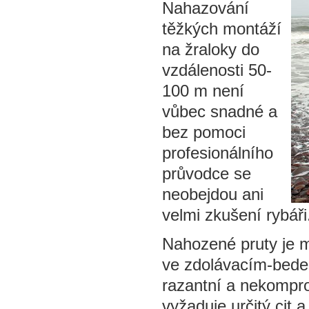
Nahazování
těžkých montáží
na žraloky do
vzdálenosti 50-
100 m není
vůbec snadné a
bez pomoci
profesionálního
průvodce se
neobejdou ani
velmi zkušení rybáři
Nahozené pruty je m
ve zdolávacím-beder
razantní a nekompro
vyžaduje určitý cit a