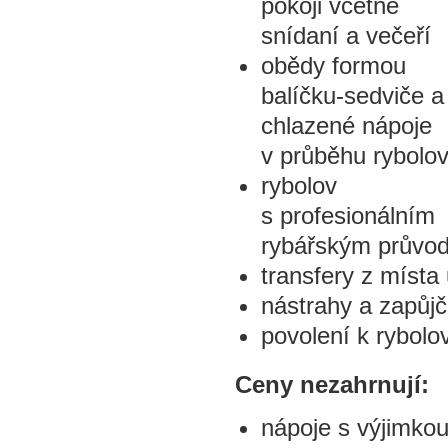
pokoji včetně
snídaní a večeří
obědy formou
balíčku-sedviče a
chlazené nápoje
v průběhu rybolo
rybolov
s profesionálním
rybářským průvod
transfery z místa 
nástrahy a zapůj
povolení k rybolo
Ceny nezahrnují:
nápoje s výjimko