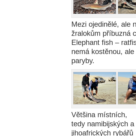
Mezi ojedinělé, ale 
žralokům příbuzná c
Elephant fish – ratfi
nemá kostěnou, ale 
paryby.
Většina místních,
tedy namibijských a
jihoafrických rybářů