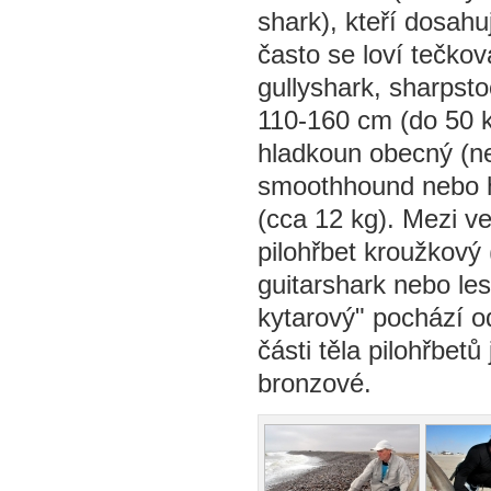
shark), kteří dosahu
často se loví tečko
gullyshark, sharpsto
110-160 cm (do 50 k
hladkoun obecný (ne
smoothhound nebo h
(cca 12 kg). Mezi v
pilohřbet kroužkový 
guitarshark nebo les
kytarový" pochází od
části těla pilohřbet
bronzové.