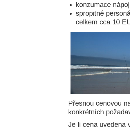
konzumace nápojů 
spropitné person
celkem cca 10 EU
Přesnou cenovou na
konkrétních požada
Je-li cena uvedena 