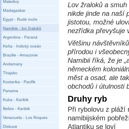
Maledivy
Lov žraloků a smuh 
Madagaskar
nikde jinde na naší 
Egypt - Rudé moře
jistotou, možné ulov
Namibie - lov žraloků
nezřídka převyšuje 
Argentina - Paraná
Většinu návštěvníků
Keňa - Indický oceán
přírodou i všeobec
Brazilie - Amazonie
Namibii říká, že je
Andamany
německém koloniální
Thajsko
měst a osad, ale tak
Kostarika - Pacifik
obchodů i útulnosti
Panama
Druhy ryb
Kuba - Karibik
Při rybolovu z pláží
Belize - Karibik
namibijském pobřež
Venezuela - Los Roques
Atlantiku se loví
Diskuse