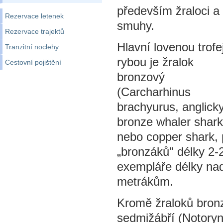
především žraloci a
Rezervace letenek
smuhy.
Rezervace trajektů
Hlavní lovenou trofe
Tranzitní noclehy
rybou je žralok
Cestovní pojištění
bronzový
(Carcharhinus
brachyurus, anglick
bronze whaler shark
nebo copper shark, 
„bronzáků" délky 2-2
exempláře délky nad
metrákům.
Kromě žraloků bronz
sedmižábří (Notory