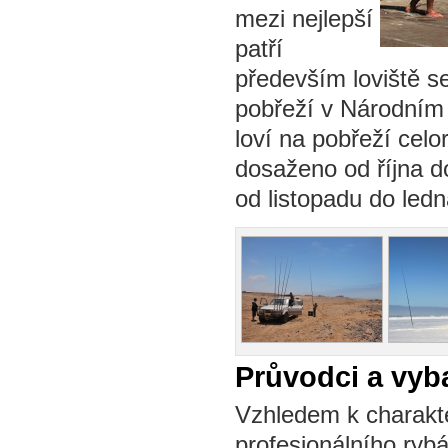
mezi nejlepší
patří
především loviště s
pobřeží v Národním 
loví na pobřeží celo
dosaženo od října d
od listopadu do ledn
Průvodci a vyb
Vzhledem k charakte
profesionálního ryb