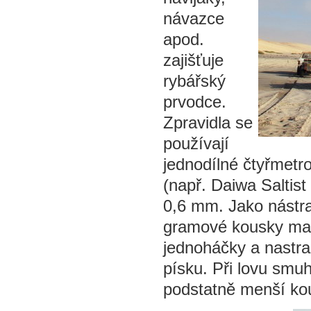
návazce
apod.
zajišťuje
rybářský
prvodce.
Zpravidla se
používají
jednodílné čtyřmetro
(např. Daiwa Saltis
0,6 mm. Jako nástra
gramové kousky mak
jednoháčky a nastr
písku. Při lovu smu
podstatně menší ko