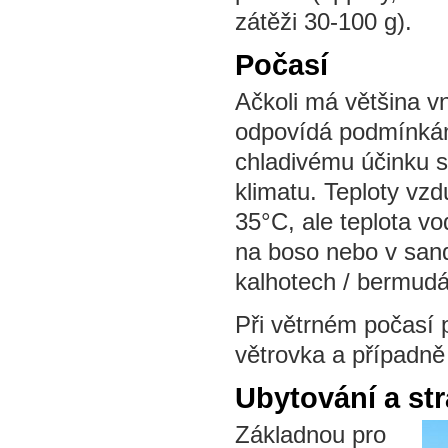
zátěži 30-100 g).
Počasí
Ačkoli má většina v
odpovídá podmínkám
chladivému účinku 
klimatu. Teploty vz
35°C, ale teplota v
na boso nebo v sandá
kalhotech / bermud
Při větrném počasí 
větrovka a případně
Ubytování a st
Základnou pro