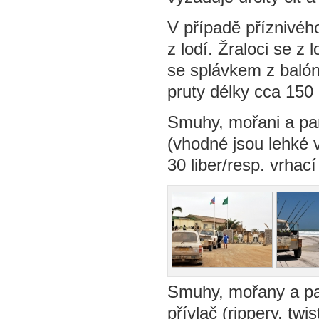
V případě příznivéh
z lodí. Žraloci se z
se splávkem z balón
pruty délky cca 150 
Smuhy, mořani a pa
(vhodné jsou lehké v
30 liber/resp. vrhac
Smuhy, mořany a pam
přívlač (rippery, tw