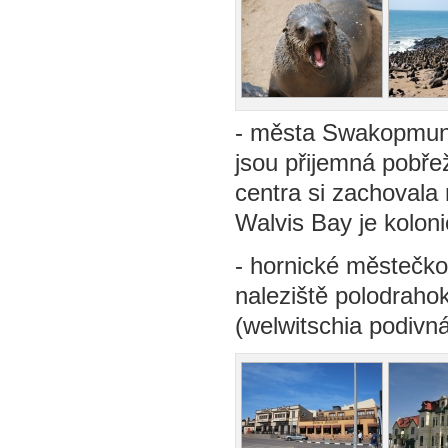
- města Swakopmund
jsou přijemná pobřež
centra si zachovala
Walvis Bay je kolon
- hornické městečko 
naleziště polodraho
(welwitschia podivná,