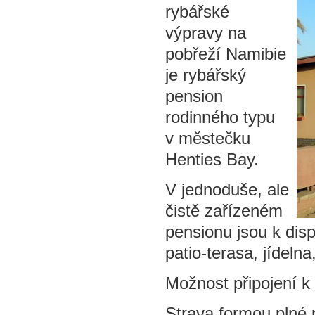
rybářské
výpravy na
pobřeží Namibie
je rybářský
pension
rodinného typu
v městečku
Henties Bay.
V jednoduše, ale
čistě zařízeném
pensionu jsou k disp
patio-terasa, jídel
Možnost připojení k 
Strava formou plné p