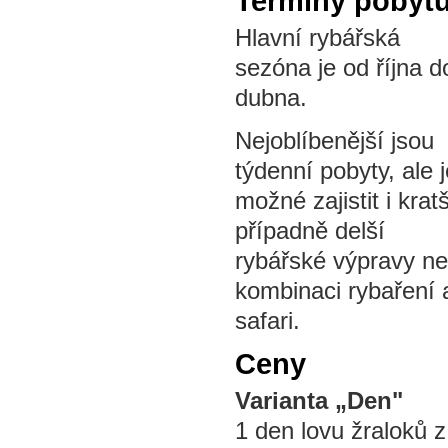
Termíny pobyt
Hlavní rybářská
sezóna je od října d
dubna.
Nejoblíbenější jsou
týdenní pobyty, ale j
možné zajistit i kratš
případně delší
rybářské výpravy n
kombinaci rybaření 
safari.
Ceny
Varianta „Den"
1 den lovu žraloků 