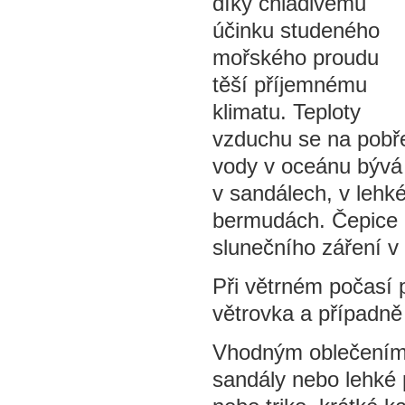
díky chladivému
účinku studeného
mořského proudu
těší příjemnému
klimatu. Teploty
vzduchu se na pobře
vody v oceánu bývá 
v sandálech, v lehké
bermudách. Čepice a 
slunečního záření v 
Při větrném počasí 
větrovka a případně
Vhodným oblečením p
sandály nebo lehké p