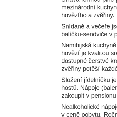
mezinárodní kuchyně 
hovězího a zvěřiny.
Snídaně a večeře j
balíčku-sendviče v 
Namibijská kuchyně 
hovězí je kvalitou s
dostupné čerstvé kr
zvěřiny potěší každ
Složení jídelníčku 
hostů. Nápoje (balen
zakoupit v pensionu 
Nealkoholické nápoj
v ceně pobytu. Ročn