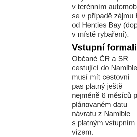
v terénním automobi
se v případě zájmu h
od Henties Bay (dop
v místě rybaření).
Vstupní formali
Občané ČR a SR
cestující do Namibi
musí mít cestovní
pas platný ještě
nejméně 6 měsíců 
plánovaném datu
návratu z Namibie
s platným vstupním
vízem.