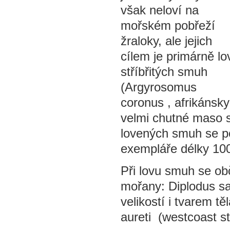
však neloví na
mořském pobřeží
žraloky, ale jejich
cílem je primárně lo
stříbřitých smuh
(Argyrosomus
coronus , afrikánsky
velmi chutné maso s
lovených smuh se po
exempláře délky 10
Při lovu smuh se obč
mořany: Diplodus sa
velikostí i tvarem t
aureti (westcoast s