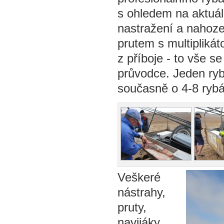
s ohledem na aktuál
nastražení a nahoze
prutem s multipliká
z příboje - to vše s
průvodce. Jeden ry
současně o 4-8 rybá
Veškeré
nástrahy,
pruty,
navijáky,