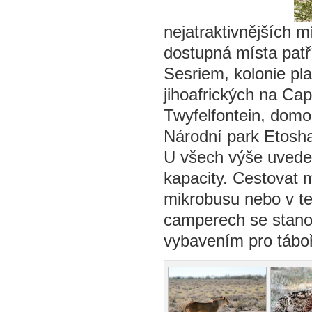
nejatraktivnějších 
dostupná místa patř
Sesriem, kolonie pl
jihoafrických na Cap
Twyfelfontein, dom
Národní park Etosh
U všech výše uveden
kapacity. Cestovat 
mikrobusu nebo v te
camperech se stano
vybavením pro táboř