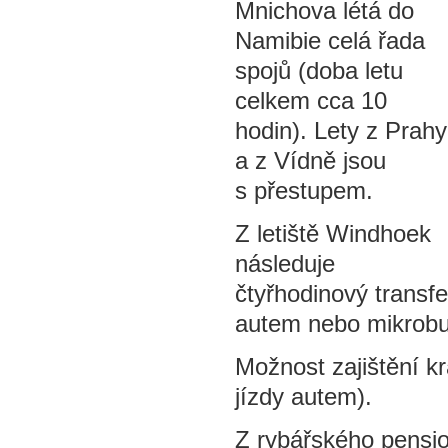
Mnichova létá do
Namibie celá řada
spojů (doba letu
celkem cca 10
hodin). Lety z Prahy
a z Vídně jsou
s přestupem.
Z letiště Windhoek
následuje
čtyřhodinový transfe
autem nebo mikrobu
Možnost zajištění kr
jízdy autem).
Z rybářského pensio