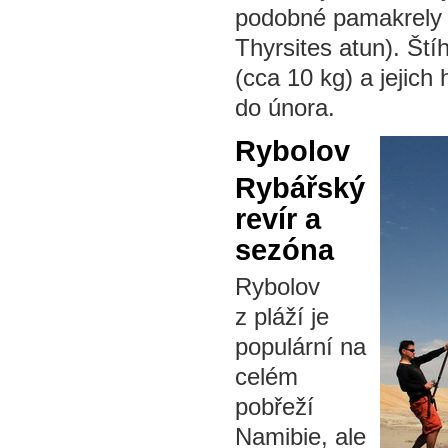
podobné pamakrely 
Thyrsites atun). Št
(cca 10 kg) a jejich
do února.
Rybolov
Rybářský
revír a
sezóna
Rybolov
z pláží je
populární na
celém
pobřeží
Namibie, ale